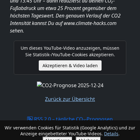
und 13:45 Uhr – dann reduzierst du deinen CO₂-
Fußabdruck um etwa 25 Prozent gegenüber dem
höchsten Tageswert. Den genauen Verlauf der CO2
Intensität kannst Du auf www.climate-hacks.com
sehen.
Um dieses YouTube-Video anzuzeigen, müssen
Sie Statistik-/YouTube-Cookies akzeptieren.
Akzeptieren & Video laden
Zurück zur Übersicht
RSS 2.0 – tägliche CO₂-Prognosen
climate-hacks.com -
Impressum, Haftungsausschluss,
Wir verwenden Cookies für Statistik (Google Analytics) und zur
Anzeige eingebetteter YouTube-Videos.
Details
.
Datenschutzerklärung